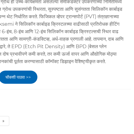
्रोथ ही उच्च-कार्यक्षमता असलेल्या सेमीकंडक्टर उपकरणांच्या निर्मितीमध्ये
्टल ग्रोथ उपकरणांची स्थिरता, सुस्पष्टता आणि सुसंगतता सिलिकॉन कार्बाइड
्न थेट निर्धारित करते. फिजिकल व्हेपर ट्रान्सपोर्ट (PVT) तंत्रज्ञानाच्या
eksemi ने सिलिकॉन कार्बाइड क्रिस्टलच्या वाढीसाठी प्रतिरोधक हीटिंग
 6-इंच, 8-इंच आणि 12-इंच सिलिकॉन कार्बाइड क्रिस्टल्सची स्थिर वाढ
सुसंगतता आणि सामग्री-कंडक्टिव्ह, अर्ध-वाहक प्रणाली आहे. तापमान, दाब आणि
रणाद्वारे, ते EPD (Etch Pit Density) आणि BPD (बेसल प्लेन
 दोष प्रभावीपणे कमी करते, तर कमी ऊर्जा वापर आणि औद्योगिक मोठ्या
ानकांची पूर्तता करण्यासाठी कॉम्पॅक्ट डिझाइन वैशिष्ट्यीकृत करते.
चौकशी पाठवा >>
»