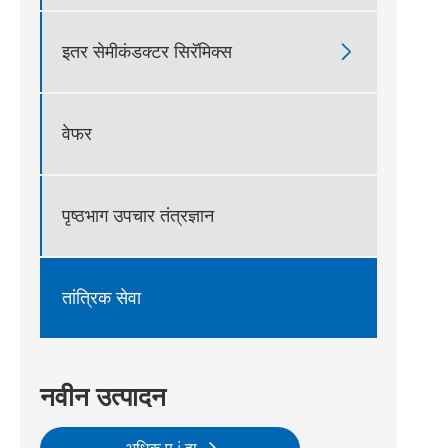
इतर सेमीकंडक्टर सिरॅमिक्स

वेफर
पृष्ठभाग उपचार तंत्रज्ञान
तांत्रिक सेवा
नवीन उत्पादन