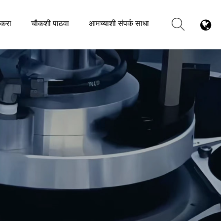
करा
चौकशी पाठवा
आमच्याशी संपर्क साधा