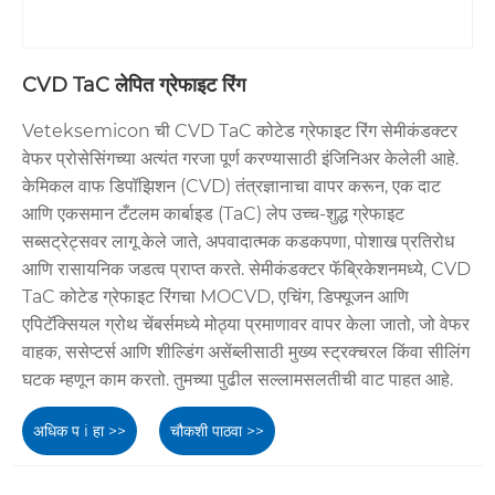
CVD TaC लेपित ग्रेफाइट रिंग
Veteksemicon ची CVD TaC कोटेड ग्रेफाइट रिंग सेमीकंडक्टर
वेफर प्रोसेसिंगच्या अत्यंत गरजा पूर्ण करण्यासाठी इंजिनिअर केलेली आहे.
केमिकल वाफ डिपॉझिशन (CVD) तंत्रज्ञानाचा वापर करून, एक दाट
आणि एकसमान टँटलम कार्बाइड (TaC) लेप उच्च-शुद्ध ग्रेफाइट
सब्सट्रेट्सवर लागू केले जाते, अपवादात्मक कडकपणा, पोशाख प्रतिरोध
आणि रासायनिक जडत्व प्राप्त करते. सेमीकंडक्टर फॅब्रिकेशनमध्ये, CVD
TaC कोटेड ग्रेफाइट रिंगचा MOCVD, एचिंग, डिफ्यूजन आणि
एपिटॅक्सियल ग्रोथ चेंबर्समध्ये मोठ्या प्रमाणावर वापर केला जातो, जो वेफर
वाहक, ससेप्टर्स आणि शील्डिंग असेंब्लीसाठी मुख्य स्ट्रक्चरल किंवा सीलिंग
घटक म्हणून काम करतो. तुमच्या पुढील सल्लामसलतीची वाट पाहत आहे.
अधिक प i हा >>
चौकशी पाठवा >>