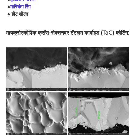
●
मास्किंग रिंग
● हीट शील्ड
:
मायक्रोस्कोपिक क्रॉस-सेक्शनवर टँटलम कार्बाइड (TaC) कोटिंग