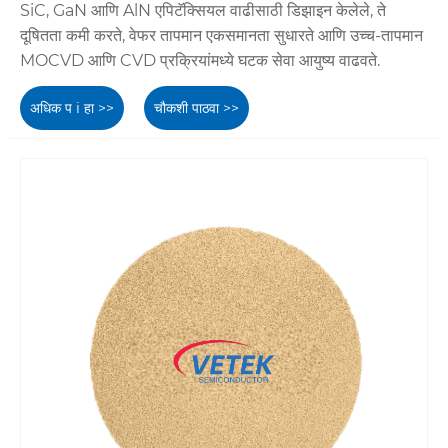
SiC, GaN आणि AlN एपिटॅक्सियल वाढीसाठी डिझाइन केलेले, ते
दूषितता कमी करते, वेफर तापमान एकसमानता सुधारते आणि उच्च-तापमान
MOCVD आणि CVD प्रक्रियांमध्ये घटक सेवा आयुष्य वाढवते.
अधिक प i हा >>
चौकशी पाठवा >>