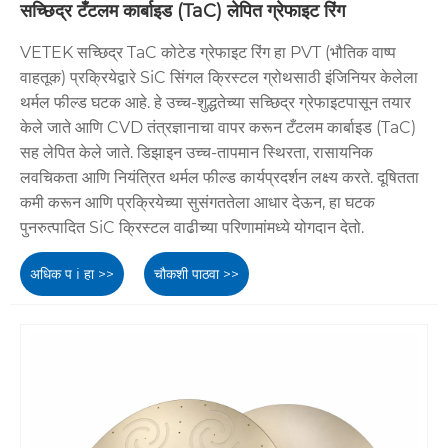
सच्छिद्र टँटलम कार्बाइड (TaC) लेपित ग्रेफाइट रिंग
VETEK सच्छिद्र TaC कोटेड ग्रेफाइट रिंग हा PVT (भौतिक वाष्प
वाहतूक) प्रक्रियेद्वारे SiC सिंगल क्रिस्टल ग्रोथसाठी इंजिनियर केलेला
थर्मल फील्ड घटक आहे. हे उच्च-शुद्धतेच्या सच्छिद्र ग्रेफाइटपासून तयार
केले जाते आणि CVD तंत्रज्ञानाचा वापर करून टँटलम कार्बाइड (TaC)
सह लेपित केले जाते. डिझाइन उच्च-तापमान स्थिरता, रासायनिक
लवचिकता आणि नियंत्रित थर्मल फील्ड कार्यप्रदर्शन लक्ष्य करते. दूषितता
कमी करून आणि प्रक्रियेच्या सुसंगततेला आधार देऊन, हा घटक
पुनरुत्पादित SiC क्रिस्टल वाढीच्या परिणामांमध्ये योगदान देतो.
अधिक प i हा >>
चौकशी पाठवा >>