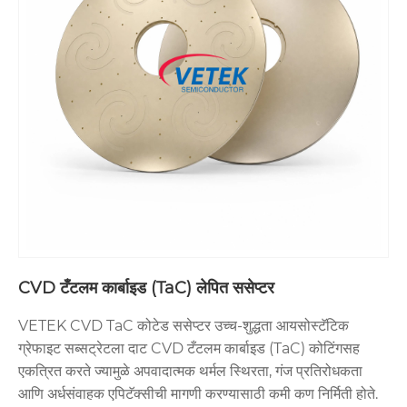
CVD टँटलम कार्बाइड (TaC) लेपित ससेप्टर
VETEK CVD TaC कोटेड ससेप्टर उच्च-शुद्धता आयसोस्टॅटिक
ग्रेफाइट सब्सट्रेटला दाट CVD टँटलम कार्बाइड (TaC) कोटिंगसह
एकत्रित करते ज्यामुळे अपवादात्मक थर्मल स्थिरता, गंज प्रतिरोधकता
आणि अर्धसंवाहक एपिटॅक्सीची मागणी करण्यासाठी कमी कण निर्मिती होते.