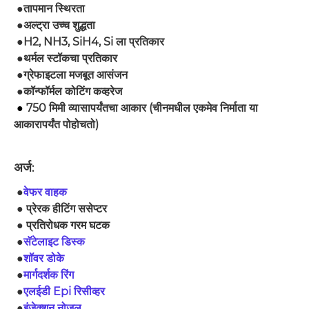
●
तापमान स्थिरता
●
अल्ट्रा उच्च शुद्धता
●
H2, NH3, SiH4, Si ला प्रतिकार
●
थर्मल स्टॉकचा प्रतिकार
●
ग्रेफाइटला मजबूत आसंजन
●
कॉन्फॉर्मल कोटिंग कव्हरेज
●
750 मिमी व्यासापर्यंतचा आकार (चीनमधील एकमेव निर्माता या
आकारापर्यंत पोहोचतो)
अर्ज
:
●
वेफर वाहक
● प्रेरक हीटिंग ससेप्टर
● प्रतिरोधक गरम घटक
●
सॅटेलाइट डिस्क
●
शॉवर डोके
●
मार्गदर्शक रिंग
●
एलईडी Epi रिसीव्हर
●
इंजेक्शन नोजल