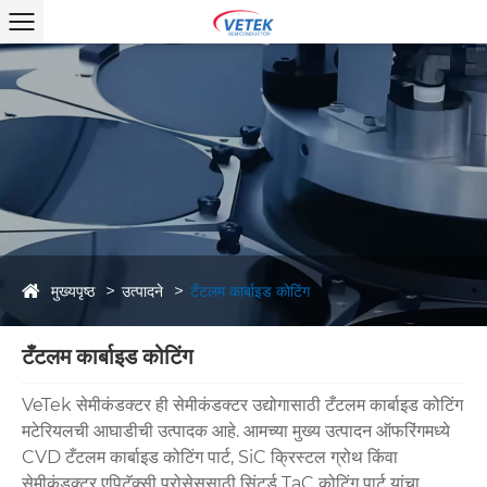
मुख्यपृष्ठ
उत्पादने
टँटलम कार्बाइड कोटिंग
टँटलम कार्बाइड कोटिंग
VeTek सेमीकंडक्टर ही सेमीकंडक्टर उद्योगासाठी टँटलम कार्बाइड कोटिंग
मटेरियलची आघाडीची उत्पादक आहे. आमच्या मुख्य उत्पादन ऑफरिंगमध्ये
CVD टँटलम कार्बाइड कोटिंग पार्ट, SiC क्रिस्टल ग्रोथ किंवा
सेमीकंडक्टर एपिटॅक्सी प्रोसेससाठी सिंटर्ड TaC कोटिंग पार्ट यांचा