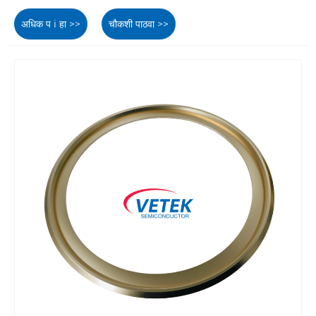
अधिक प i हा >>
चौकशी पाठवा >>