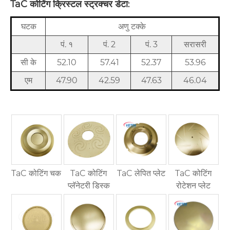
TaC कोटिंग क्रिस्टल स्ट्रक्चर डेटा
:
घटक
अणु टक्के
पं. १
पं. 2
पं. 3
सरासरी
सी के
52.10
57.41
52.37
53.96
एम
47.90
42.59
47.63
46.04
TaC कोटिंग चक
TaC कोटिंग
TaC लेपित प्लेट
TaC कोटिंग
प्लॅनेटरी डिस्क
रोटेशन प्लेट