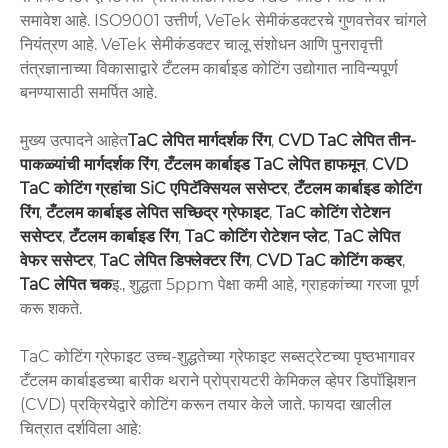
समावेश आहे. ISO9001 उत्तीर्ण, VeTek सेमीकंडक्टरचे गुणवत्तेवर चांगले
नियंत्रण आहे. VeTek सेमीकंडक्टर चालू संशोधन आणि पुनरावृत्ती
तंत्रज्ञानाच्या विकासाद्वारे टँटलम कार्बाइड कोटिंग उद्योगात नाविन्यपूर्ण
बनण्यासाठी समर्पित आहे.
मुख्य उत्पादने आहेत
TaC लेपित मार्गदर्शक रिंग
,
CVD TaC लेपित तीन-
पाकळ्यांची मार्गदर्शक रिंग
,
टँटलम कार्बाइड TaC लेपित हाफमून
,
CVD
TaC कोटिंग ग्रहांचा SiC एपिटॅक्सियल ससेप्टर
,
टँटलम कार्बाइड कोटिंग
रिंग
,
टँटलम कार्बाइड लेपित सच्छिद्र ग्रेफाइट
,
TaC कोटिंग रोटेशन
ससेप्टर
,
टँटलम कार्बाइड रिंग
,
TaC कोटिंग रोटेशन प्लेट
,
TaC लेपित
वेफर ससेप्टर
,
TaC लेपित डिफ्लेक्टर रिंग
,
CVD TaC कोटिंग कव्हर
,
TaC लेपित चक
इ., शुद्धता 5ppm पेक्षा कमी आहे, ग्राहकांच्या गरजा पूर्ण
करू शकते.
TaC कोटिंग ग्रेफाइट उच्च-शुद्धतेच्या ग्रेफाइट सब्सट्रेटच्या पृष्ठभागावर
टँटलम कार्बाइडच्या बारीक थराने प्रोप्रायटरी केमिकल व्हेपर डिपॉझिशन
(CVD) प्रक्रियेद्वारे कोटिंग करून तयार केले जाते. फायदा खालील
चित्रात दर्शविला आहे: