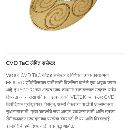
CVD TaC लेपित ससेप्टर
Vetek CVD TaC कोटेड ससेप्टर हे विशेषत: उच्च-कार्यक्षमता
MOCVD एपिटॅक्सियल वाढीसाठी विकसित केलेले एक अचूक उपाय
आहे. हे 1600°C च्या अत्यंत उच्च-तापमान वातावरणात उत्कृष्ट थर्मल
स्थिरता आणि रासायनिक जडत्व दर्शवते. VETEK च्या कठोर CVD
डिपॉझिशन प्रक्रियेवर विसंबून, आम्ही वेफरच्या वाढीची एकसमानता
सुधारण्यासाठी, मुख्य घटकांचे सेवा आयुष्य वाढवण्यासाठी आणि तुमच्या
सेमीकंडक्टर उत्पादनाच्या प्रत्येक बॅचसाठी स्थिर आणि विश्वासार्ह
कामगिरीची हमी देण्यासाठी वचनबद्ध आहोत.