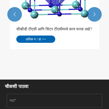


तीन एसआयसी सिंगल क्रिस्टल ग्रोथ टेक्नोलॉजीज
अधिक प i हा >>
चौकशी पाठवा