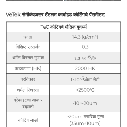
:
VeTek सेमीकंडक्टर टँटलम कार्बाइड कोटिंगचे पॅरामीटर
TaC कोटिंगचे भौतिक गुणधर्म
घनता
14.3 (g/cm³)
विशिष्ट उत्सर्जन
0.3
-6
थर्मल विस्तार गुणांक
६.३ १०
/के
कडकपणा (HK)
2000 HK
-5
प्रतिकार
1×10
ओम* सेमी
थर्मल स्थिरता
<2500℃
ग्रेफाइटचा आकार
-10~-20um
बदलतो
≥20um ठराविक मूल्य
कोटिंग जाडी
(35um±10um)