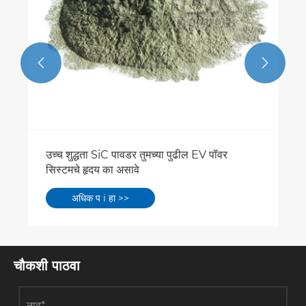


उच्च शुद्धता SiC पावडर तुमच्या पुढील EV पॉवर
सिस्टमचे हृदय का असावे
अधिक प i हा >>
चौकशी पाठवा