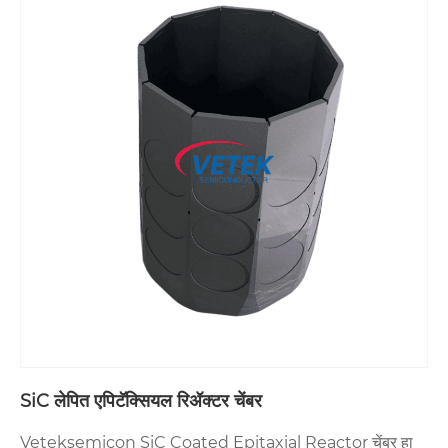
SiC लेपित एपिटॅक्सियल रिॲक्टर चेंबर
Veteksemicon SiC Coated Epitaxial Reactor चेंबर हा