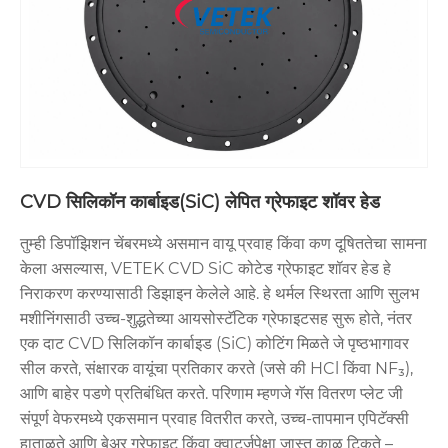
CVD सिलिकॉन कार्बाइड(SiC) लेपित ग्रेफाइट शॉवर हेड
तुम्ही डिपॉझिशन चेंबरमध्ये असमान वायू प्रवाह किंवा कण दूषिततेचा सामना
केला असल्यास, VETEK CVD SiC कोटेड ग्रेफाइट शॉवर हेड हे
निराकरण करण्यासाठी डिझाइन केलेले आहे. हे थर्मल स्थिरता आणि सुलभ
मशीनिंगसाठी उच्च-शुद्धतेच्या आयसोस्टॅटिक ग्रेफाइटसह सुरू होते, नंतर
एक दाट CVD सिलिकॉन कार्बाइड (SiC) कोटिंग मिळते जे पृष्ठभागावर
सील करते, संक्षारक वायूंचा प्रतिकार करते (जसे की HCl किंवा NF₃),
आणि बाहेर पडणे प्रतिबंधित करते. परिणाम म्हणजे गॅस वितरण प्लेट जी
संपूर्ण वेफरमध्ये एकसमान प्रवाह वितरीत करते, उच्च-तापमान एपिटॅक्सी
हाताळते आणि बेअर ग्रेफाइट किंवा क्वार्ट्जपेक्षा जास्त काळ टिकते –