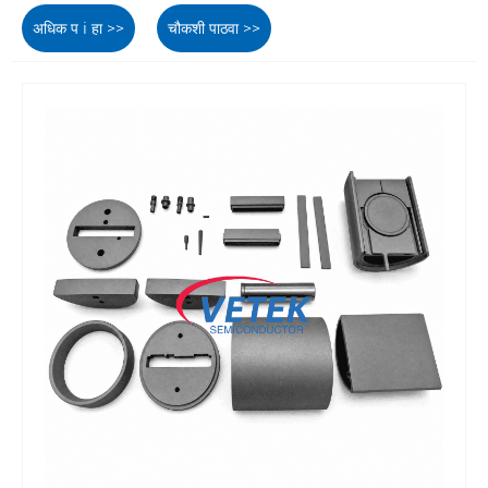
अधिक प i हा >>
चौकशी पाठवा >>