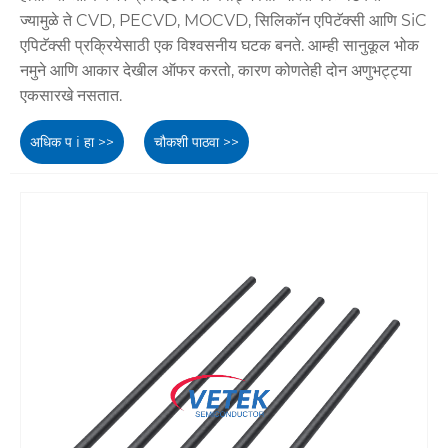
ज्यामुळे ते CVD, PECVD, MOCVD, सिलिकॉन एपिटॅक्सी आणि SiC
एपिटॅक्सी प्रक्रियेसाठी एक विश्वसनीय घटक बनते. आम्ही सानुकूल भोक
नमुने आणि आकार देखील ऑफर करतो, कारण कोणतेही दोन अणुभट्ट्या
एकसारखे नसतात.
अधिक प i हा >>
चौकशी पाठवा >>