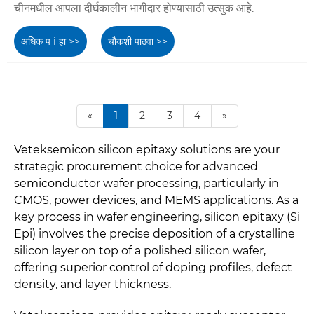
चीनमधील आपला दीर्घकालीन भागीदार होण्यासाठी उत्सुक आहे.
अधिक प i हा >>
चौकशी पाठवा >>
«
1
2
3
4
»
Veteksemicon silicon epitaxy solutions are your
strategic procurement choice for advanced
semiconductor wafer processing, particularly in
CMOS, power devices, and MEMS applications. As a
key process in wafer engineering, silicon epitaxy (Si
Epi) involves the precise deposition of a crystalline
silicon layer on top of a polished silicon wafer,
offering superior control of doping profiles, defect
density, and layer thickness.