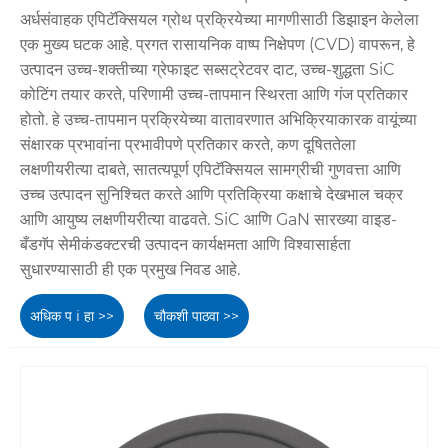
अर्धसंवाहक एपिटॅक्सियल ग्रोथ प्रक्रियेच्या मागणीसाठी डिझाइन केलेला
एक मुख्य घटक आहे. प्रगत रासायनिक वाष्प निक्षेपण (CVD) वापरून, हे
उत्पादन उच्च-शक्तीच्या ग्रेफाइट सब्सट्रेटवर दाट, उच्च-शुद्धता SiC
कोटिंग तयार करते, परिणामी उच्च-तापमान स्थिरता आणि गंज प्रतिकार
होतो. हे उच्च-तापमान प्रक्रियेच्या वातावरणात अभिक्रियाकारक वायूंच्या
संक्षारक प्रभावांना प्रभावीपणे प्रतिकार करते, कण दूषिततेला
लक्षणीयरीत्या दाबते, सातत्यपूर्ण एपिटॅक्सियल सामग्रीची गुणवत्ता आणि
उच्च उत्पादन सुनिश्चित करते आणि प्रतिक्रिया कक्षाचे देखभाल चक्र
आणि आयुष्य लक्षणीयरीत्या वाढवते. SiC आणि GaN सारख्या वाइड-
बँडगॅप सेमीकंडक्टरची उत्पादन कार्यक्षमता आणि विश्वासार्हता
सुधारण्यासाठी ही एक प्रमुख निवड आहे.
अधिक प i हा >>
चौकशी पाठवा >>