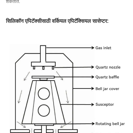
शकतात.
सिलिकॉन एपिटॅक्सीसाठी वर्कियल एपिटॅक्सियल सासेप्टर: