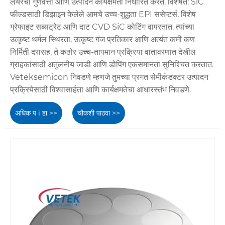
लेयरची गुणवत्ता आणि उत्पादन कार्यक्षमता निर्धारित करते. विशेषत: SiC
फील्डसाठी डिझाइन केलेले आमचे उच्च-शुद्धता EPI ससेप्टर्स, विशेष
ग्रेफाइट सब्सट्रेट आणि दाट CVD SiC कोटिंग वापरतात. त्यांच्या
उत्कृष्ट थर्मल स्थिरता, उत्कृष्ट गंज प्रतिकार आणि अत्यंत कमी कण
निर्मिती दरासह, ते कठोर उच्च-तापमान प्रक्रिया वातावरणात देखील
ग्राहकांसाठी अतुलनीय जाडी आणि डोपिंग एकसमानता सुनिश्चित करतात.
Veteksemicon निवडणे म्हणजे तुमच्या प्रगत सेमीकंडक्टर उत्पादन
प्रक्रियेसाठी विश्वासार्हता आणि कार्यक्षमतेचा आधारस्तंभ निवडणे.
अधिक प i हा >>
चौकशी पाठवा >>