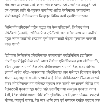
तंत्रज्ञान आवश्यक आहे, कारण सेमीकंडक्टरमध्ये असलेल्या अशुद्धतेमध्ये
एन-प्रकार आणि पी-प्रकार समाविष्ट आहेत. वेगवेगळ्या प्रकारांच्या
संयोजनाद्वारे, सेमीकंडक्टर डिव्हाइस विविध कार्ये प्रदर्शित करतात.
सिलिकॉन एपिटॅक्सी ग्रोथ पद्धत गॅस फेज एपिटॅक्सी, लिक्विड फेज
एपिटॅक्सी (एलपीई), सॉलिड फेज एपिटॅक्सी, रासायनिक वाष्प जमा वाढीची
पद्धत जगात जाळीची अखंडता पूर्ण करण्यासाठी मोठ्या प्रमाणात वापरली
जाऊ शकते.
टिपिकल सिलिकॉन एपिटॅक्सियल उपकरणांचे प्रतिनिधित्व इटालियन
कंपनी एलपीईद्वारे केले जाते, ज्यात पॅनकेक एपिटॅक्सियल हाय प्नोटिक टॉर,
बॅरेल प्रकार हाय प्नोटिक टॉर, सेमीकंडक्टर हाय प्नोटिक, वेफर कॅरियर
इत्यादी आहेत. बॅरेल-आकाराच्या एपिटॅक्सियल हाय पेलेक्टर रिएक्शन चेंबरचे
योजनाबद्ध आकृती खालीलप्रमाणे आहे. वेटेक सेमीकंडक्टर बॅरेल-आकाराचे
वेफर एपिटॅक्सियल हाय पेलेक्टर प्रदान करू शकते. एसआयसी लेपित हाय
पेलेक्टरची गुणवत्ता खूप प्रौढ आहे. एसजीएलच्या समतुल्य गुणवत्ता; त्याच
वेळी, वेटेक सेमीकंडक्टर सिलिकॉन एपिटॅक्सियल रिएक्शन पोकळी क्वार्ट्ज
नोजल, क्वार्ट्ज बाफल, बेल जार आणि इतर पूर्ण उत्पादने देखील प्रदान करू