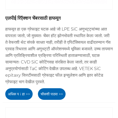
एलपीई रिऍक्शन चेंबरसाठी हाफमून
हाफमून हा एक ग्रेफाइट घटक आहे जो LPE SiC अणुभट्ट्यांच्या आत
वापरला जातो, जो मुख्यतः चेंबर हॉट झोनभोवती स्थापित केला जातो. जरी
ते वेफरशी थेट संपर्क साधत नाही, तरीही ते एपिटॅक्सियल वाढीदरम्यान गॅस
प्रवाह स्थिरता आणि अणुभट्टी ऑपरेशनमध्ये भूमिका बजावते. उच्च तापमान
आणि प्रतिक्रियाशील प्रक्रिया परिस्थिती हाताळण्यासाठी, घटक
सामान्यतः CVD SiC कोटिंगसह संरक्षित केला जातो, तर काही
अनुप्रयोगांसाठी TaC कोटिंग देखील उपलब्ध आहे. VETEK SiC
epitaxy सिस्टीमसाठी ग्रेफाइट फील इन्सुलेशन आणि इतर कोटेड
ग्रेफाइट भाग देखील पुरवते.
अधिक प i हा >>
चौकशी पाठवा >>